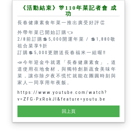
《活動結束》🎊110年菜記者會 成
功
長春健康素食年菜一推出廣受好評👏
外帶年菜已開始訂購👈
2/8前訂購💲5,000開運年菜 / 💲1,880敬
祖合菜享9折
訂購💲5,000更贈送長春福米一組喔‼
📣今年迎金牛就選「長春健康素食」，道
道使用在地食材，與獨特創新蔬食美味年
菜，讓你除夕夜不慌忙就能在團圓時刻與
家人一同享用年夜飯。
https://www.youtube.com/watch?
v=ZFG-PxRokJI&feature=youtu.be
回上頁